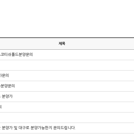
제목
과스코티쉬폴드분양문의
양가문의
숲분양문의
루 분양가
의
의
안 분양가 및 대구로 분양가능한지 문의드립니다.