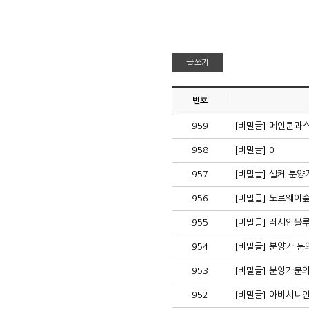
번호
959
[비밀글] 메인쿤
958
[비밀글] 0
957
[비밀글] 셀커 분
956
[비밀글] 노르웨이
955
[비밀글] 러시안블
954
[비밀글] 분양가 문
953
[비밀글] 분양가문
952
[비밀글] 아비시니