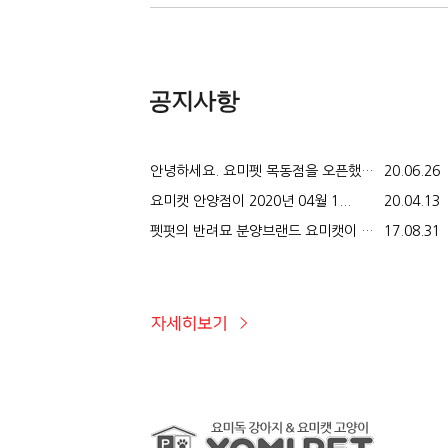
안녕하세요. 요미펫 목동점을 오픈했습...
20.06.26
요미캣 안양점이 2020년 04월 1...
20.04.13
펫펏의 반려묘 분양브랜드 요미캣이 오...
17.08.31